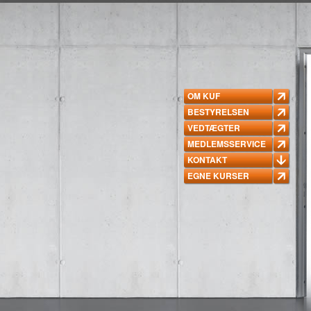
OM KUF
BESTYRELSEN
VEDTÆGTER
MEDLEMSSERVICE
KONTAKT
EGNE KURSER